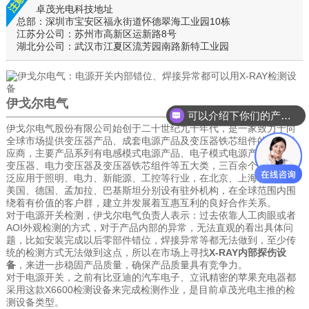
卓茂光电科技地址
总部：深圳市宝安区福永街道怀德翠海工业园10栋
江苏分公司：苏州市高新区运新路8号
湖北分公司：武汉市江夏区流芳园南路新特工业园
伊戈尔电气
可以介绍下你们的产品么
伊戈尔电气股份有限公司始创于二十世纪九十年代，是一家致力于向
全球市场提供变压器产品、成套电源产品及变压器铁芯组件的专业供
应商，主要产品系列有电感模式电源产品、电子模式电源产品、特种
变压器、电力变压器及变压器铁芯组件等五大类，三百余个品种，广
泛应用于照明、电力、新能源、工控等行业，在北京、上海、日本、
美国、德国、孟加拉、巴基斯坦分别设有驻外机构，在全球范围内围
绕着有价值的客户群，建立并发展着互惠互利的良好合作关系。
对于电源开关检测，伊戈尔电气负责人表示：过去依靠人工肉眼或者
AOI外观检测的方式，对于产品内部的异常，无法直观的看出具体问
题，比如安装完成以后零部件错位，焊接异常等都无法做到，至少传
统的检测方式无法做到这点，所以在市场上寻找
X-RAY内部探伤设
备
，来进一步稳固产品质量，确保产品质量具有竞争力。
对于电源开关，之前有比亚迪的汽车电子、立讯精密的苹果充电器都
采用这款X6600检测设备来完成检测作业，是目前卓茂光电主推的检
测设备类型。