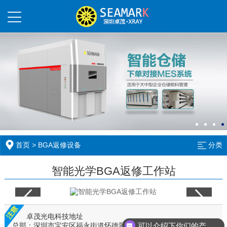
首页
>
BGA返修设备
分类
智能光学BGA返修工作站
卓茂光电科技地址
可以介绍下你们的产品么
总部：深圳市宝安区福永街道怀德翠海工业园10栋