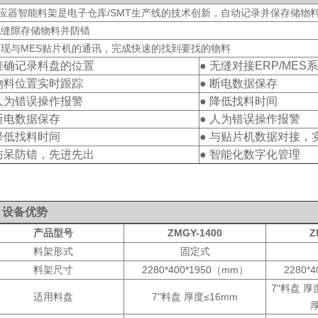
感应器智能料架是电子仓库/SMT生产线的技术创新，自动记录并保存储物
 无缝隙存储物料并防错
 实现与MES贴片机的通讯，完成快速的找到要找的物料
 准确记录料盘的位置
● 无缝对接ERP/MES
 物料位置实时跟踪
● 断电数据保存
 人为错误操作报警
● 降低找料时间
 断电数据保存
● 人为错误操作报警
 降低找料时间
● 与贴片机数据对接，
 防呆防错，先进先出
● 智能化数字化管理
▋
设备优势
产品型号
ZMGY-1400
Z
料架形式
固定式
料架尺寸
2280*400*1950（mm）
2280*
7"料盘 厚度
适用料盘
7"料盘 厚度≤16mm
厚