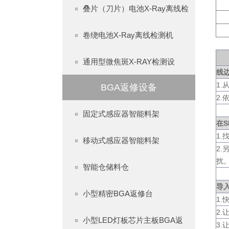
叠片（刀片）电池X-Ray离线检
卷绕电池X-Ray离线检测机
通用型微焦斑X-RAY检测设
线
1
BGA返修设备
2
固定式感应器智能料架
在
1
移动式感应器智能料架
2
扰
智能仓储料仓
导
小型精密BGA返修台
1
2
小型LED灯板芯片主板BGA返
3