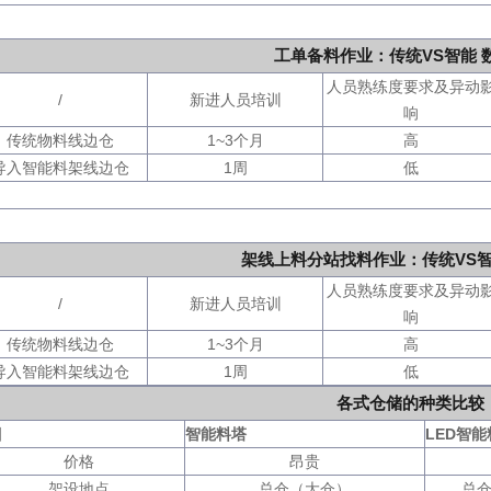
工单备料作业：传统VS智能 
人员熟练度要求及异动
/
新进人员培训
响
传统物料线边仓
1~3个月
高
导入智能料架线边仓
1周
低
架线上料分站找料作业：传统VS智
人员熟练度要求及异动
/
新进人员培训
响
传统物料线边仓
1~3个月
高
导入智能料架线边仓
1周
低
各式仓储的种类比较
目
智能料塔
LED智能
价格
昂贵
架设地点
总仓（大仓）
总