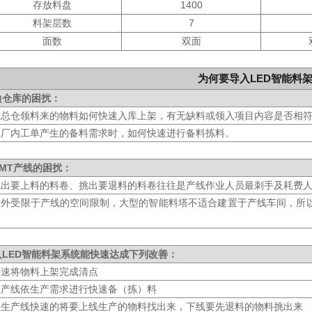
存放料盘
1400
料架层数
7
面数
双面
为何要导入LED智能料
边仓库的困扰：
.从总仓领料来的物料如何快速入库上架，有无缺料或领入项目内容是否相
.依厂内工单产生的备料需求时，如何快速进行备料拣料。
SMT产线的困扰：
.找出要上料的料卷、挑出要退料的料卷往往是产线作业人员最刺手及耗费
.另外受限于产线的空间限制，大型的智能料塔不适合建置于产线车间，所
。
入LED智能料架系统能快速达成下列改善：
.快速将物料上架完成清点
.让产线依生产需求进行快速备（拣）料
.让生产线快速的将要上线生产的物料找出来，下线要先退料的物料挑出来