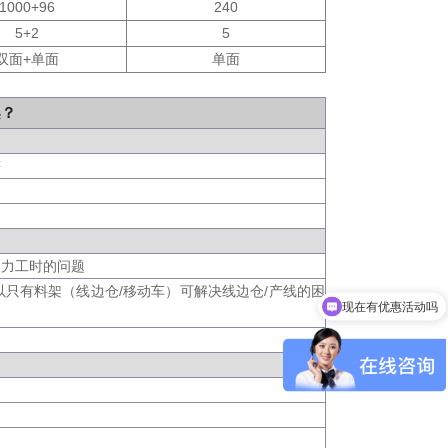
1000+96
240
5+2
5
双面+单面
单面
架？
符
人力工时的问题
以只有料架（线边仓/移动车）可解决线边仓/产线的困
现在有优惠活动吗