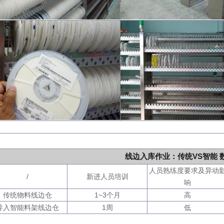
线边入库作业：传统VS智能 
人员熟练度要求及异动
/
新进人员培训
响
传统物料线边仓
1~3个月
高
导入智能料架线边仓
1周
低