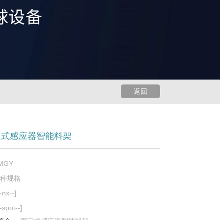
返回
定式感应器智能料架
MGY
三种规格
-nx--]
-spot--]