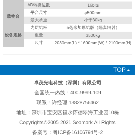
AD转换位数
16bits
平台尺寸
φ500mm
载物台
最大承重
小于30kg
内层铅板
5毫米加厚铅版（隔离辐射）
设备规格
重量
3500kg
尺寸
2030mm(L) * 1600mm(W) * 2100mm(H)
TOP

卓茂光电科技（深圳）有限公司
全国统一热线：400-9999-109
联系：许经理 13828756462
地址：深圳市宝安区福永怀德翠海工业园10栋
Copyrights©2005-2021 Seamark All Rights
备案号：
粤ICP备16106794号-2