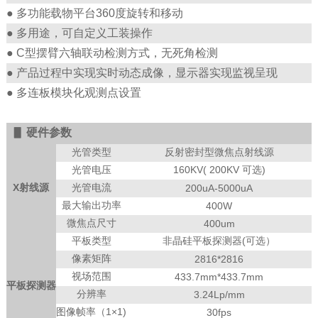
● 多功能载物平台360度旋转和移动
● 多用途，可自定义工装操作
● C型摆臂六轴联动检测方式，无死角检测
● 产品过程中实现实时动态成像，显示器实现监视呈现
● 多连板模块化观测点设置
▋
硬件参数
光管类型
反射密封型微焦点射线源
光管电压
160KV( 200KV 可选)
X射线源
光管电流
200uA-5000uA
最大输出功率
400W
微焦点尺寸
400um
平板类型
非晶硅平板探测器(可选）
像素矩阵
2816*2816
视场范围
433.7mm*433.7mm
平板探测器
分辨率
3.24Lp/mm
图像帧率（1×1)
30fps